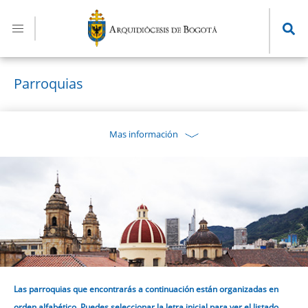
Pasar
al
contenido
principal
Parroquias
Mas información
Las parroquias que encontrarás a continuación están organizadas en
orden alfabético. Puedes seleccionar la letra inicial para ver el listado